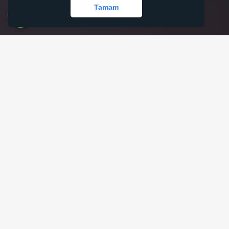
Tamam
Hayalinizdeki Alan Adını
Hemen Bulun!
Hemen Sorgula
.com/
.net/
40 TL yıl
50 TL yıl
.org/
.com.tr/
45 TL yıl
60 TL yıl
.org.tr/
50 TL yıl