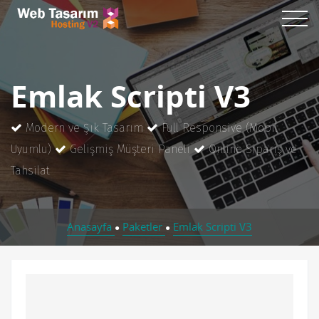
Emlak Scripti V3
Modern ve Şık Tasarım
Full Responsive (Mobil
Uyumlu)
Gelişmiş Müşteri Paneli
Online Sipariş ve
Tahsilat
Anasayfa
Paketler
Emlak Scripti V3
●
●