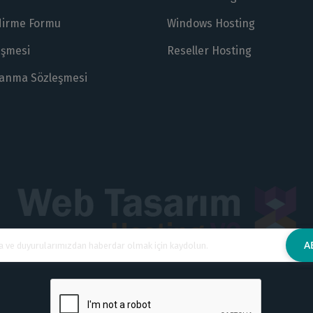
ndirme Formu
Windows Hosting
eşmesi
Reseller Hosting
lanma Sözleşmesi