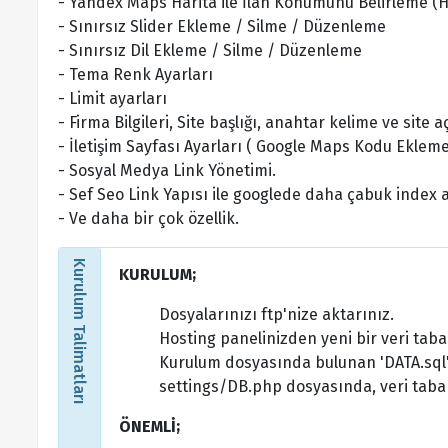
- Yandex Maps Harita ile İlan Konumunu Belirleme (Hari
- Sınırsız Slider Ekleme / Silme / Düzenleme
- Sınırsız Dil Ekleme / Silme / Düzenleme
- Tema Renk Ayarları
- Limit ayarları
- Firma Bilgileri, Site başlığı, anahtar kelime ve site
- İletişim Sayfası Ayarları ( Google Maps Kodu Ekleme
- Sosyal Medya Link Yönetimi.
- Sef Seo Link Yapısı ile googlede daha çabuk index 
- Ve daha bir çok özellik.
Kurulum Talimatları
KURULUM;
Dosyalarınızı ftp'nize aktarınız.
Hosting panelinizden yeni bir veri taba
Kurulum dosyasında bulunan 'DATA.sql'
settings/DB.php dosyasında, veri tabanı 
ÖNEMLİ;