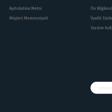
Aydınlatma Metni
Ön Bilgile
Müşteri Memnuniyeti
Üyelik Sözl
Yazılım Kul