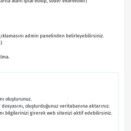
ta alanı iptal edilip, slider eklenebilir)
 açıklamasını admin panelinden belirleyebilirsiniz.
)
alma.
nı oluşturunuz.
 dosyasını, oluşturduğunuz veritabanına aktarınız.
bilgilerinizi girerek web sitenizi aktif edebilirsiniz.