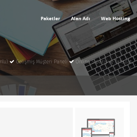
Paketler
Alan Adı
Web Hosting
mlu)
Gelişmiş Müşteri Paneli
Online Sipariş ve Tahsilat