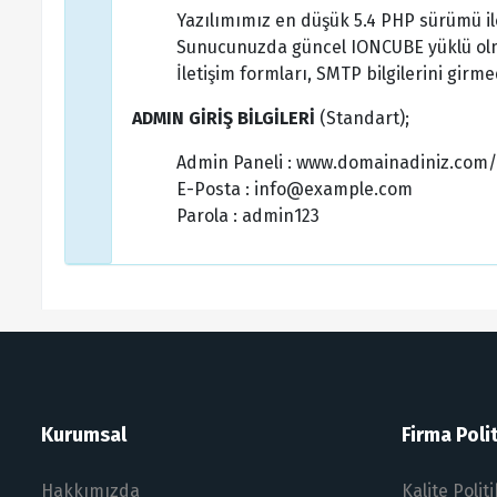
Yazılımımız en düşük 5.4 PHP sürümü il
Sunucunuzda güncel IONCUBE yüklü olm
İletişim formları, SMTP bilgilerini girme
ADMIN GİRİŞ BİLGİLERİ
(Standart);
Admin Paneli : www.domainadiniz.com
E-Posta : info@example.com
Parola : admin123
Kurumsal
Firma Polit
Hakkımızda
Kalite Polit