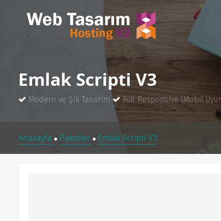
Emlak Scripti V3
Modern ve Şık Tasarım
Full Responsive (Mobil Uyu
Anasayfa
Paketler
Emlak Scripti V3
●
●